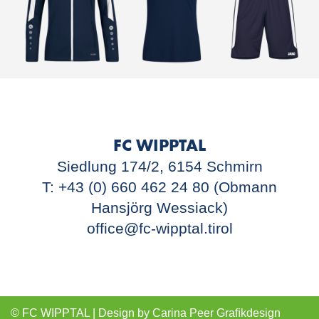
FC WIPPTAL
Siedlung 174/2, 6154 Schmirn
T: +43 (0) 660 462 24 80 (Obmann
Hansjörg Wessiack)
office@fc-wipptal.tirol
© FC WIPPTAL | Design by
Carina Peer Graﬁkdesign